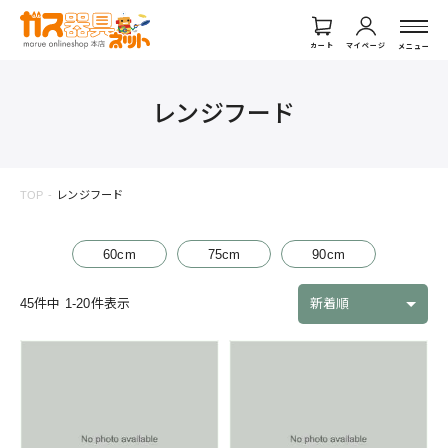
カート
マイページ
メニュー
レンジフード
TOP
レンジフード
60cm
75cm
90cm
45
件中
1
-
20
件表示
新着順