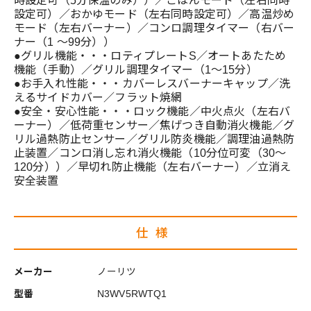
時設定可（5分保温のみ））／ごはんモード（左右同時
設定可）／おかゆモード（左右同時設定可）／高温炒め
モード（左右バーナー）／コンロ調理タイマー（右バー
ナー（1 ～99分））
●グリル機能・・・ロティプレートS／オートあたため
機能（手動）／グリル調理タイマー（1～15分）
●お手入れ性能・・・カバーレスバーナーキャップ／洗
えるサイドカバー／フラット焼網
●安全・安心性能・・・ロック機能／中火点火（左右バ
ーナー）／低荷重センサー／焦げつき自動消火機能／グ
リル過熱防止センサー／グリル防炎機能／調理油過熱防
止装置／コンロ消し忘れ消火機能（10分位可変（30～
120分））／早切れ防止機能（左右バーナー）／立消え
安全装置
仕様
メーカー
ノーリツ
型番
N3WV5RWTQ1