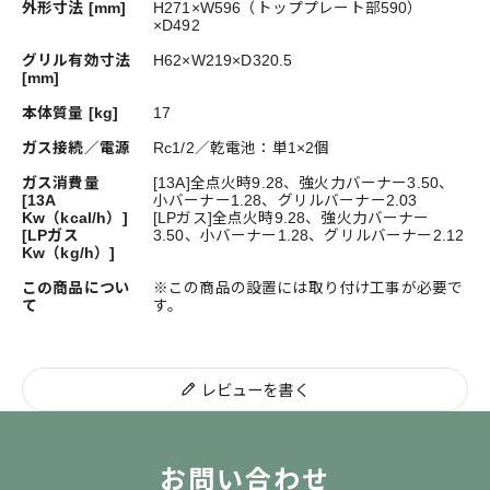
外形寸法 [mm]
H271×W596（トッププレート部590）
×D492
グリル有効寸法
H62×W219×D320.5
[mm]
本体質量 [kg]
17
ガス接続／電源
Rc1/2／乾電池：単1×2個
ガス消費量
[13A]全点火時9.28、強火力バーナー3.50、
[13A
小バーナー1.28、グリルバーナー2.03
Kw（kcal/h）]
[LPガス]全点火時9.28、強火力バーナー
[LPガス
3.50、小バーナー1.28、グリルバーナー2.12
Kw（kg/h）]
この商品につい
※この商品の設置には取り付け工事が必要で
て
す。
レビューを書く
お問い合わせ