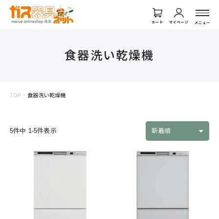
カート
マイページ
メニュー
食器洗い乾燥機
TOP
食器洗い乾燥機
5
件中
1
-
5
件表示
新着順