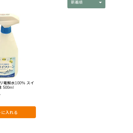
新着順
リ電解水100％ スイ
500ml
ろ
トに入れる