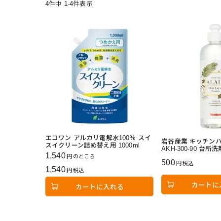
4
件中
1
-
4
件表示
エコワン アルカリ電解水100％ スイ
岩谷産業 キッチンハ
スイクリーン詰め替え用 1000ml
AKH-300-90 台所洗
1,540
のところ
500
税込
1,540
税込
カートに
カートに入れる