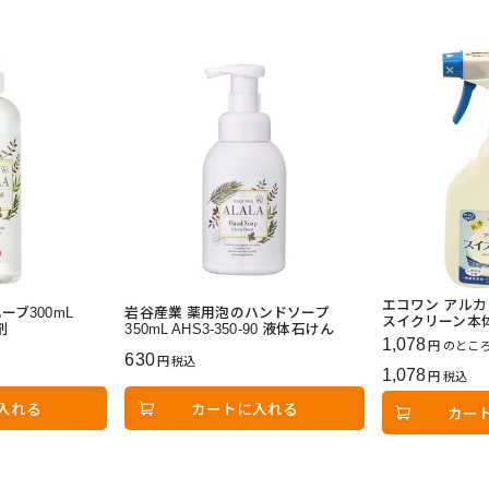
エコワン アルカ
ーブ300mL
岩谷産業 薬用泡のハンドソープ
スイクリーン本体 
剤
350mL AHS3-350-90 液体石けん
1,078
のとこ
630
税込
1,078
税込
入れる
カートに入れる
カー