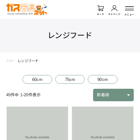
カート
マイページ
メニュー
レンジフード
TOP
レンジフード
60cm
75cm
90cm
45
件中
1
-
20
件表示
新着順