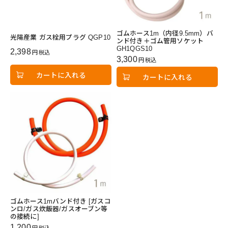
ゴムホース1m（内径9.5mm）バ
光陽産業 ガス栓用プラグ QGP10
ンド付き＋ゴム管用ソケット
GH1QGS10
2,398
税込
3,300
税込
カートに入れる
カートに入れる
ゴムホース1mバンド付き [ガスコ
ンロ/ガス炊飯器/ガスオーブン等
の接続に]
1,200