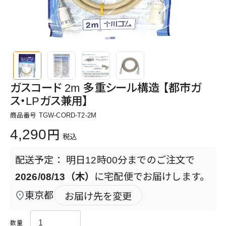
ガスコード 2m 多重シール構造 【都市ガ
ス・LPガス兼用】
商品番号
TGW-CORD-T2-2M
4,290
税込
明日
12時00分
までのご注文で
2026/08/13（木）
に
宅配便
でお届けします。
東京都
お届け先を変更