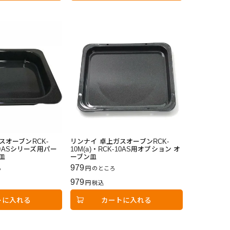
スオーブンRCK-
リンナイ 卓上ガスオーブンRCK-
-10ASシリーズ用パー
10M(a)・RCK-10AS用オプション オ
皿
ーブン皿
979
ろ
のところ
979
税込
トに入れる
カートに入れる