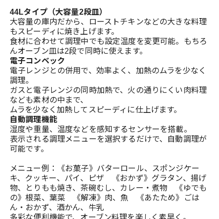
44Lタイプ（大容量2段皿）
大容量の庫内だから、ローストチキンなどの大きな料理
もスピーディに焼き上げます。
食材に合わせて調理中でも設定温度を変更可能。もちろ
んオーブン皿は2段で同時に使えます。
電子コンベック
電子レンジとの併用で、効率よく、加熱のムラを少なく
調理。
ガスと電子レンジの同時加熱で、火の通りにくい肉料理
なども素材の中まで、
ムラを少なく加熱してスピーディに仕上げます。
自動調理機能
湿度や重量、温度などを感知するセンサーを搭載。
表示される調理メニューを選択するだけで、自動調理が
可能です。
メニュー例：《お菓子》バターロール、スポンジケー
キ、クッキー、パイ、ピザ 《おかず》グラタン、揚げ
物、とりもも焼き、茶碗むし、カレー・煮物 《ゆでも
の》根菜、葉菜 《解凍》肉、魚 《あたため》ごは
ん・おかず、酒かん、牛乳
多彩な便利機能で、オーブン料理を楽しく素早く。