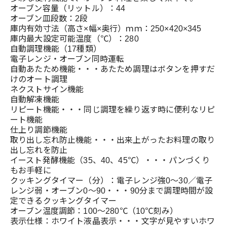
オーブン容量（リットル）：44
オーブン皿段数：2段
庫内有効寸法（高さ×幅×奥行）ｍｍ：250×420×345
庫内最大設定可能温度（℃）：280
自動調理機能（17種類）
電子レンジ・オーブン同時運転
自動あたため機能・・・あたため調理はボタンを押すだ
けのオート調理
ネクストサイン機能
自動解凍機能
リピート機能・・・同じ調理を繰り返す時に便利なリピ
ート機能
仕上り調節機能
取り出し忘れ防止機能・・・出来上がったお料理の取り
出し忘れを防止
イースト発酵機能（35、40、45℃）・・・パンづくり
もお手軽に
クッキングタイマー（分）：電子レンジ強0～30／電子
レンジ弱・オーブン0～90・・・90分まで調理時間が設
定できるクッキングタイマー
オーブン温度調節：100～280℃（10℃刻み）
表示仕様：ホワイト液晶表示・・・文字が見やすいホワ