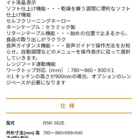
イト液晶表示
ソフト仕上げ機能・・・乾燥を嫌う調理に便利なソフト
仕上げ機能
セルフクリーニングホーロー
ターンテーブル：セラミック製
リターンテーブル機能・・・始めの位置で止まるから、
食品の取り出しがラクラク
音声ガイダンス機能・・・音声ガイドで操作方法をお知
らせ。自動調理などのメニューを操作表示に従って選択
していきます。
レンジフード連動機能
ワークトップ対応（ｍｍ）：780～860・900※1
※1 キッチンの高さが900mmの場合、オプションのレン
ジベースが必要になります
仕様
型式
RSR-S52E
外形寸法(mm) 高
780～860×598×545
さ×幅×奥行