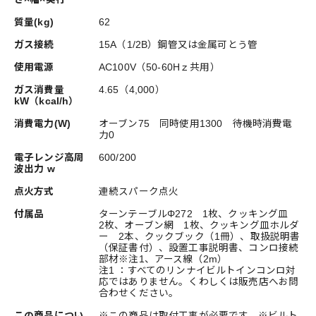
質量(kg)
62
ガス接続
15A（1/2B）鋼管又は金属可とう管
使用電源
AC100V（50-60Hｚ共用）
ガス消費量
4.65（4,000）
kW（kcal/h）
消費電力(W)
オーブン75 同時使用1300 待機時消費電
力0
電子レンジ高周
600/200
波出力 w
点火方式
連続スパーク点火
付属品
ターンテーブルΦ272 1枚、クッキング皿
2枚、オーブン網 1枚、クッキング皿ホルダ
ー 2本、クックブック（1冊）、取扱説明書
（保証書付）、設置工事説明書、コンロ接続
部材※注1、アース線（2m）
注1 ：すべてのリンナイビルトインコンロ対
応ではありません。くわしくは販売店へお問
合わせください。
この商品につい
※この商品は取付工事が必要です。※ビルト