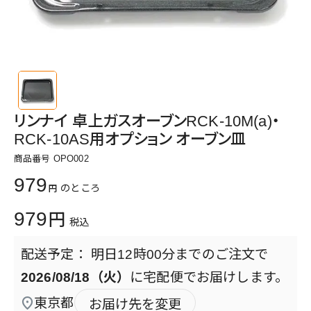
リンナイ 卓上ガスオーブンRCK-10M(a)・
RCK-10AS用オプション オーブン皿
商品番号
OPO002
979
のところ
979
税込
明日
12時00分
までのご注文で
2026/08/18（火）
に
宅配便
でお届けします。
東京都
お届け先を変更