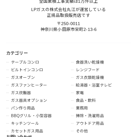
全国累積工事実績は1万件以上
LPガスの株式会社丸江が運営している
正規品取扱販売店です
〒250-0011
神奈川県小田原市栄町2-13-6
カテゴリー
テーブルコンロ
食器洗い乾燥機
ビルトインコンロ
レンジフード
ガスオーブン
ガス衣類乾燥機
ガスファンヒーター
給湯器・浴室テレビ
ガス炊飯器
家電
ガス器具オプション
食品・飲料
パン作り用品
業務用
BBQグリル・小型容器
掃除・洗濯用品
キッチンツール
アウトドア用品
カセットガス用品
その他
お問い合わせ