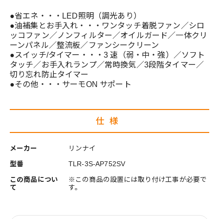
●省エネ・・・LED照明（調光あり）
●油補集とお手入れ・・・ワンタッチ着脱ファン／シロ
ッコファン／ノンフィルター／オイルガード／一体クリ
ーンパネル／整流板／ファンシークリーン
●スイッチ/タイマー・・・3 速（弱・中・強）／ソフト
タッチ／お手入れランプ／常時換気／3段階タイマー／
切り忘れ防止タイマー
●その他・・・サーモON サポート
仕様
メーカー
リンナイ
型番
TLR-3S-AP752SV
この商品につい
※この商品の設置には取り付け工事が必要で
て
す。