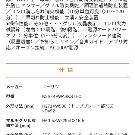
熱防止センサー／グリル防炎機能／調理油過熱防止装置
／コンロ消し忘れ消火機能（10分単位可変（30 ～120
分））／早切れ防止機能／立消え安全装置
●操作性能、その他・・・グリル液晶表示／コンロ火力
微調節（左右：13段階、後9段階）／電源オートパワー
オフ（1分単位（1～5分可変））／レンジフード連動
（風量切替）／お知らせサイン／音声ガイド／アプリ対
応／オーブン接続／AC100V電源
仕様
メーカー
ノーリツ
型番
N3S24PWASKSTEC
外形寸法 [mm]
H271×W596（トッププレート部735）
×D492
マルチグリル有
H60.5×W229×D315.5
効寸法 [mm]