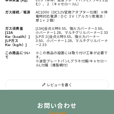
本体質量 [kg]
25.5（本体、波型プレートパンLグラネ1.2含
む）、２（キャセロールL）
ガス接続／電源
AC100V（DC12V変換アダプター仕様）※停
電時対応電源：D C ３V（アルカリ乾電池：
単１× ２個）
ガス消費量
[13A]全点火時9.55、強火力バーナー3.50、
[13A
小バーナー1.28、マルチグリルバーナー2.33
Kw（kcal/h）]
[LPガス]全点火時9.55、強火力バーナー
[LPガス
3.50、小バーナー1.28、マルチグリルバーナ
Kw（kg/h）]
ー2.33
この商品につい
※この商品の設置には取り付け工事が必要で
て
す。
※波型プレートパンLグラネ付属/キャセロー
ルL付属（燻製網付）
レビューを書く
お問い合わせ
Contact