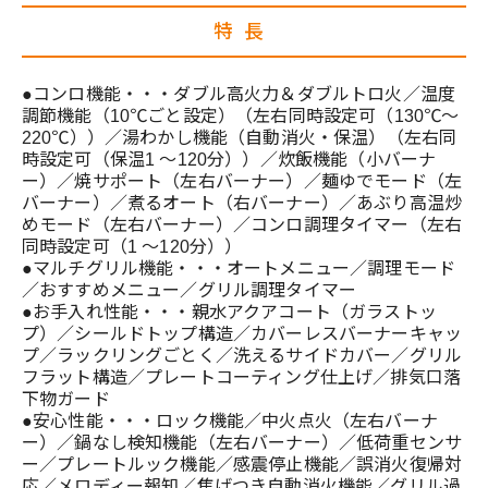
特長
●コンロ機能・・・ダブル高火力＆ダブルトロ火／温度
調節機能（10℃ごと設定）（左右同時設定可（130℃～
220℃））／湯わかし機能（自動消火・保温）（左右同
時設定可（保温1 ～120分））／炊飯機能（小バーナ
ー）／焼サポート（左右バーナー）／麺ゆでモード（左
バーナー）／煮るオート（右バーナー）／あぶり高温炒
めモード（左右バーナー）／コンロ調理タイマー（左右
同時設定可（1 ～120分））
●マルチグリル機能・・・オートメニュー／調理モード
／おすすめメニュー／グリル調理タイマー
●お手入れ性能・・・親水アクアコート（ガラストッ
プ）／シールドトップ構造／カバーレスバーナーキャッ
プ／ラックリングごとく／洗えるサイドカバー／グリル
フラット構造／プレートコーティング仕上げ／排気口落
下物ガード
●安心性能・・・ロック機能／中火点火（左右バーナ
ー）／鍋なし検知機能（左右バーナー）／低荷重センサ
ー／プレートルック機能／感震停止機能／誤消火復帰対
応／メロディー報知／焦げつき自動消火機能／グリル過