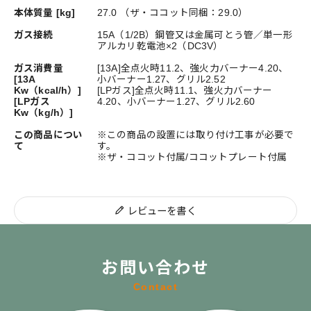
本体質量 [kg]
27.0 （ザ・ココット同梱：29.0）
ガス接続
15A（1/2B）鋼管又は金属可とう管／単一形
アルカリ乾電池×2（DC3V）
ガス消費量
[13A]全点火時11.2、強火力バーナー4.20、
[13A
小バーナー1.27、グリル2.52
Kw（kcal/h）]
[LPガス]全点火時11.1、強火力バーナー
[LPガス
4.20、小バーナー1.27、グリル2.60
Kw（kg/h）]
この商品につい
※この商品の設置には取り付け工事が必要で
て
す。
※ザ・ココット付属/ココットプレート付属
レビューを書く
お問い合わせ
Contact