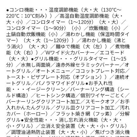
●コンロ機能・・・温度調節機能（大・大（130℃～
220℃：10℃刻み））／高温自動温度調節機能（大・
大・小）／コンロタイマー（1～120分）（大・大）／
コンロタイマー（1～90分）（小）／炊飯機能（小）／
土鍋自動炊飯機能（小）／湯わかし機能（保温時間タイ
マー）（大・大（1～120分））／湯わかし機能（沸と
う消火）（大・大）／麺ゆで機能（大（左））／煮物機
能（大（右））／Wワイド火力バーナー／エコモード
（大・大）●グリル機能・・・グリルタイマー（1～15
分）／水無し両面焼／遠赤外線セラミックバーナー／オ
ートグリル／オートメニュー／ココットプレート対応／
トースト・ピザプレート対応（オプション））／連続オ
ートグリル／パノラマワイドグリル●お手入れ性
能・・・イージークリーン／バーナーリング構造（シー
ルド構造）／ヒートシンク構造／個別ワイヤーごとく／
バーナーリングクリアコート加工／スモークオフ／お手
入れかんたんグリル／グリル皿クリアコート加工／汚れ
カバー（ホーロー）／フラット焼き網（フッ素）／分解
グリル●安全性能・・・消し忘れ消火機能（大・大・
小・グリル）／立消え安全装置（大・大・小・グリル）
／調理油過熱防止装置（大・大・小）／焦げつき消火機