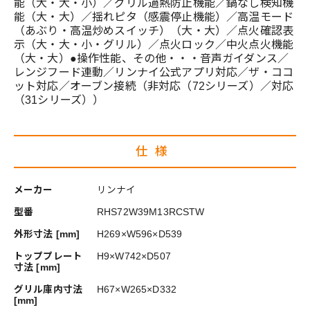
能（大・大・小）／グリル過熱防止機能／鍋なし検知機
能（大・大）／揺れピタ（感震停止機能）／高温モード
（あぶり・高温炒めスイッチ）（大・大）／点火確認表
示（大・大・小・グリル）／点火ロック／中火点火機能
（大・大）●操作性能、その他・・・音声ガイダンス／
レンジフード連動／リンナイ公式アプリ対応／ザ・ココ
ット対応／オーブン接続（非対応（72シリーズ）／対応
（31シリーズ））
仕様
メーカー
リンナイ
型番
RHS72W39M13RCSTW
外形寸法 [mm]
H269×W596×D539
トッププレート
H9×W742×D507
寸法 [mm]
グリル庫内寸法
H67×W265×D332
[mm]