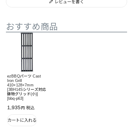
レビューを書く
おすすめ商品
ezBBQパーツ Cast
Iron Grill
410×128×7mm
[3BH14Sシリーズ対応
鋳物グリッド(小)]
[bbq-p63]
1,935
税込
カートに入れる