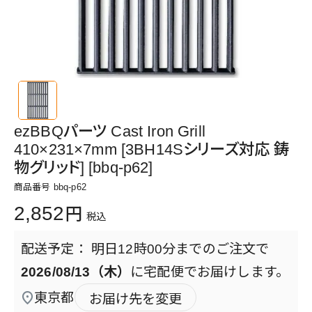
ezBBQパーツ Cast Iron Grill
410×231×7mm [3BH14Sシリーズ対応 鋳
物グリッド] [bbq-p62]
商品番号
bbq-p62
2,852
税込
明日
12時00分
までのご注文で
2026/08/13（木）
に
宅配便
でお届けします。
東京都
お届け先を変更