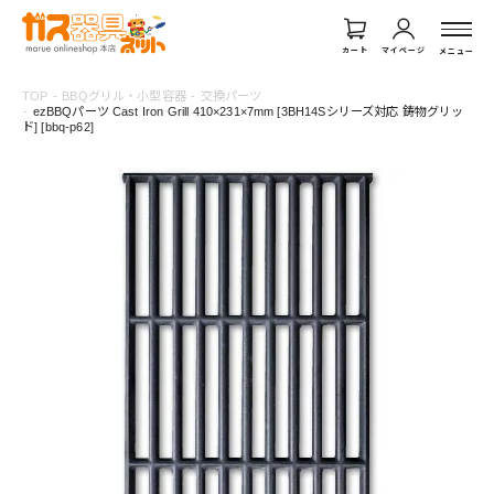
カート
マイページ
メニュー
TOP
BBQグリル・小型容器
交換パーツ
ezBBQパーツ Cast Iron Grill 410×231×7mm [3BH14Sシリーズ対応 鋳物グリッ
ド] [bbq-p62]