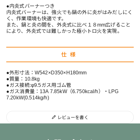
●内炎式バーナーつき
内炎式バーナーは、強火でも鍋の外に炎がはみだしにく
く、作業環境も快適です。
また、鍋と炎の間を、外炎式に比べ１８mm広げること
により、外炎式では難しかった極小トロ火を実現。
仕様
●外形寸法：W542×D350×H180mm
●質量：10.8kg
●ガス接続:φ9.5ガス用ゴム管
●ガス消費量：13A 7.85kW（6.750kcal/h）・LPG
7.20kW(0.514kg/h)
レビューを書く