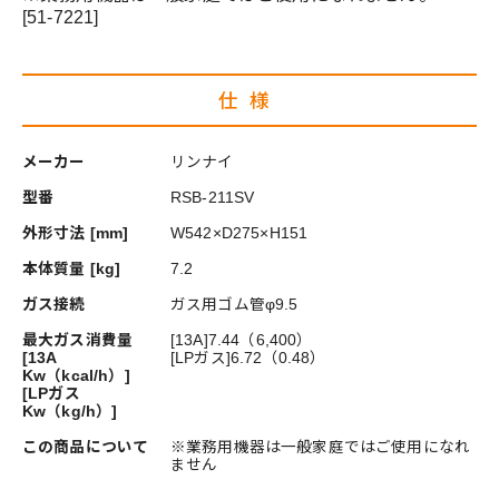
[51-7221]
仕様
メーカー
リンナイ
型番
RSB-211SV
外形寸法 [mm]
W542×D275×H151
本体質量 [kg]
7.2
ガス接続
ガス用ゴム管φ9.5
最大ガス消費量
[13A]7.44（6,400）
[13A
[LPガス]6.72（0.48）
Kw（kcal/h）]
[LPガス
Kw（kg/h）]
この商品について
※業務用機器は一般家庭ではご使用になれ
ません