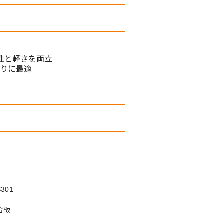
細
性と軽さを両立
りに最適
301
合板