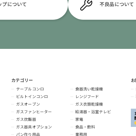
ップについて
不良品
について
カテゴリー
お
テーブルコンロ
食器洗い乾燥機
ビルトインコンロ
レンジフード
ガスオーブン
ガス衣類乾燥機
ガスファンヒーター
給湯器・浴室テレビ
ガス炊飯器
家電
ガス器具オプション
食品・飲料
パン作り用品
業務用