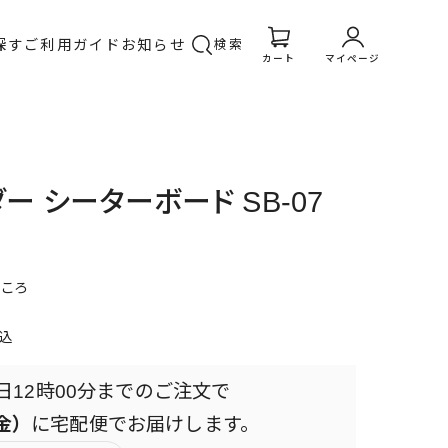
探す
ご利用ガイド
お知らせ
検索
カート
マイページ
ー シーターボード SB-07
ころ
込
日
12時00分
までのご注文で
（金）
に
宅配便
でお届けします。