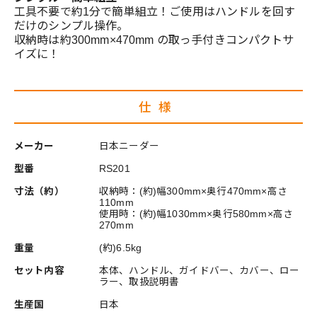
工具不要で約1分で簡単組立！ご使用はハンドルを回す
だけのシンプル操作。
収納時は約300mm×470mm の取っ手付きコンパクトサ
イズに！
仕様
メーカー
日本ニーダー
型番
RS201
寸法（約）
収納時：(約)幅300mm×奥行470mm×高さ
110mm
使用時：(約)幅1030mm×奥行580mm×高さ
270mm
重量
(約)6.5kg
セット内容
本体、ハンドル、ガイドバー、カバー、ロー
ラー、取扱説明書
生産国
日本