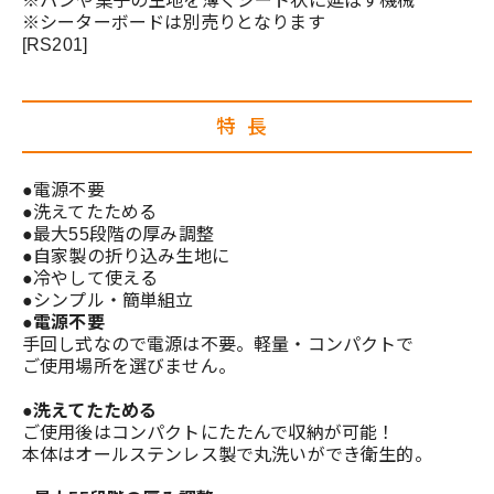
※パンや菓子の生地を薄くシート状に延ばす機械
※シーターボードは別売りとなります
[RS201]
特長
●電源不要
●洗えてたためる
●最大55段階の厚み調整
●自家製の折り込み生地に
●冷やして使える
●シンプル・簡単組立
●電源不要
手回し式なので電源は不要。軽量・コンパクトで
ご使用場所を選びません。
●洗えてたためる
ご使用後はコンパクトにたたんで収納が可能！
本体はオールステンレス製で丸洗いができ衛生的。