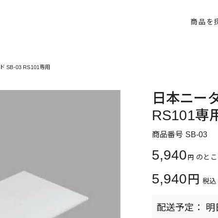
商品を
B-03 RS101専用
日本ニーダ
RS101専
商品番号
SB-03
5,940
のとこ
5,940
税込
明