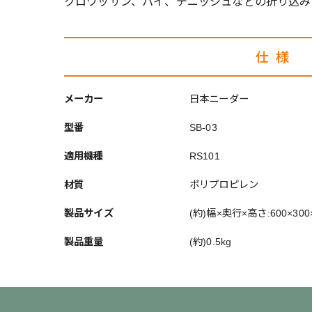
クロワッサン、パイ、デニッシュなどの折り込み
仕様
メーカー
日本ニーダー
型番
SB-03
適用機種
RS101
材質
ポリプロピレン
製品サイズ
(約)幅×奥行×高さ:600×300
製品重量
(約)0.5kg