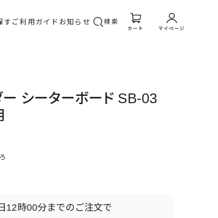
探す
ご利用ガイド
お知らせ
検索
カート
マイページ
ー シーターボード SB-03
用
ろ
日
12時00分
までのご注文で