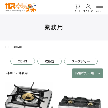
カート
マイページ
メニュー
業務用
TOP
業務用
コンロ
炊飯器
スープジャー
5
件中
1
-
5
件表示
価格が安い順