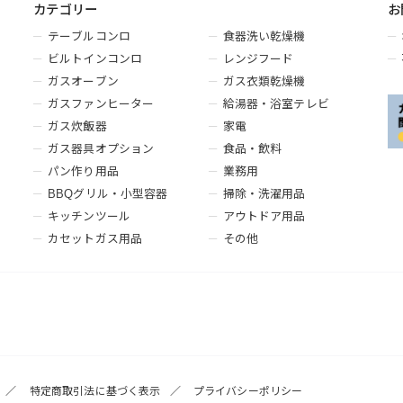
カテゴリー
お
テーブルコンロ
食器洗い乾燥機
ビルトインコンロ
レンジフード
ガスオーブン
ガス衣類乾燥機
ガスファンヒーター
給湯器・浴室テレビ
ガス炊飯器
家電
ガス器具オプション
食品・飲料
パン作り用品
業務用
BBQグリル・小型容器
掃除・洗濯用品
キッチンツール
アウトドア用品
カセットガス用品
その他
特定商取引法に基づく表示
プライバシーポリシー