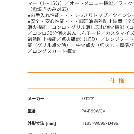
マー（1～15分）／オートメニュー機能／ラ・
（魚焼きのみ対応）
●お手入れ性能・・・すっきりトップ／ツインシ
●安全・安心性能・・・調理油過熱防止装置（全
消火機能／コンロ・グリル消し忘れ消火機能（コン
／コンロ30分消火あんしんモード／カスタマイ
過熱防止機能／点火確認（LED）／レンジフー
能（グリル点火時）／中火点火（強火力・標準バ
／ロングスカート構造
仕様
メーカー
パロマ
型番
PA-F99WCV
外形寸法 [mm]
H183×W595×D496