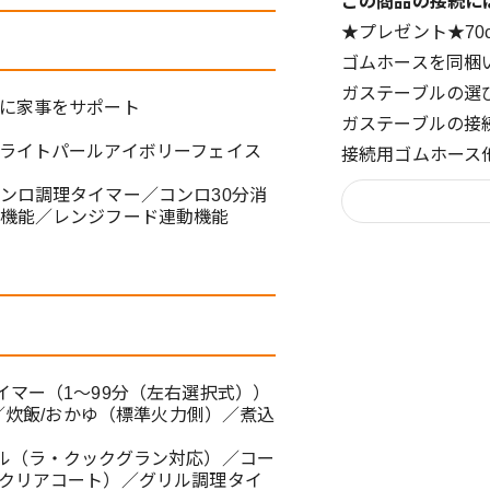
この商品の接続に
★プレゼント★7
細
ゴムホースを同梱
ガステーブルの選
に家事をサポート
ガステーブルの接
ライトパールアイボリーフェイス
接続用ゴムホース
ンロ調理タイマー／コンロ30分消
機能／レンジフード連動機能
マー（1～99分（左右選択式））
／炊飯/おかゆ（標準火力側）／煮込
ル（ラ・クックグラン対応）／コー
クリアコート）／グリル調理タイ