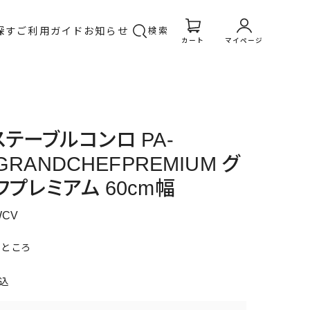
探す
ご利用ガイド
お知らせ
検索
カート
マイページ
ステーブルコンロ PA-
GRANDCHEFPREMIUM グ
フプレミアム 60cm幅
WCV
のところ
込