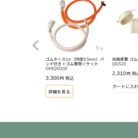
ゴムホース1m（内径9.5mm）バ
光陽産業 ゴ
ンド付き＋ゴム管用ソケット
QGS10
GH1QGS10
2,310
税
3,300
税込
カートに入
詳細を見る