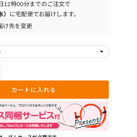
日
12時00分
までのご注文で
（水）
に
宅配便
でお届けします。
届け先を変更
ー
カートに入れる