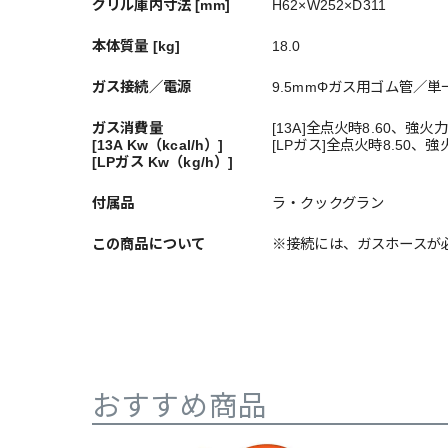
グリル庫内寸法 [mm]
H62×W252×D311
本体質量 [kg]
18.0
ガス接続／電源
9.5mmΦガス用ゴム管／単
ガス消費量
[13A]全点火時8.60、強火力
[13A Kw（kcal/h）]
[LPガス]全点火時8.50、強
[LPガス Kw（kg/h）]
付属品
ラ・クックグラン
この商品について
※接続には、ガスホースが
おすすめ商品