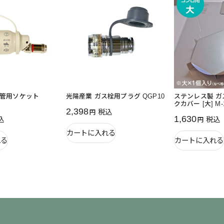
ム管用ソケット
光陽産業 ガス栓用プラグ QGP10
ステンレス製 
クカバー [大] M-1
2,398
税込
1,630
込
税込
カートに入れる
れる
カートに入れる