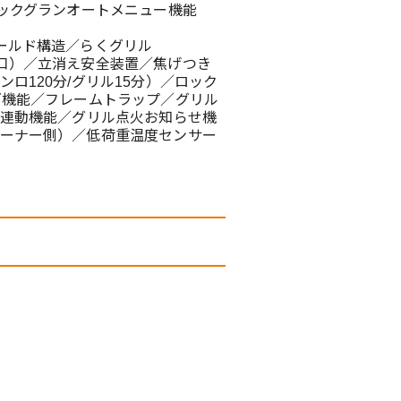
クックグランオートメニュー機能
ールド構造／らくグリル
口）／立消え安全装置／焦げつき
ロ120分/グリル15分）／ロック
ズ機能／フレームトラップ／グリル
ド連動機能／グリル点火お知らせ機
ーナー側）／低荷重温度センサー