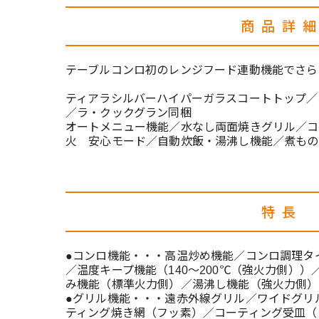
商品詳
テーブルコンロ初のレンジフード連動機能でさら
ティアラシルバーハイパーガラスコートトップ／
／ラ・クックグラン同梱
オートメニュー機能／水なし両面焼きグリル／コ
火 安心モード／自動炊飯・湯沸し機能／煮もの
特長
●コンロ機能・・・高温炒め機能／コンロ調理タイ
／温度キープ機能（140～200℃（強火力側））
み機能（標準火力側）／湯沸し機能（強火力側）
●グリル機能・・・遠赤外線グリル／ワイドグリ
ティング焼き網（フッ素）／コーティング受皿（