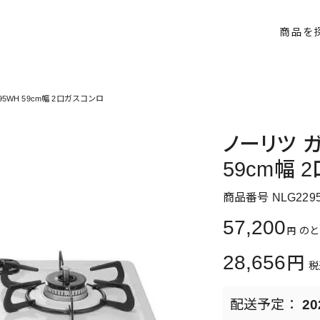
商品を
5WH 59cm幅 2口ガスコンロ
ノーリツ ガ
59cm幅 
商品番号
NLG229
57,200
のと
28,656
税
20