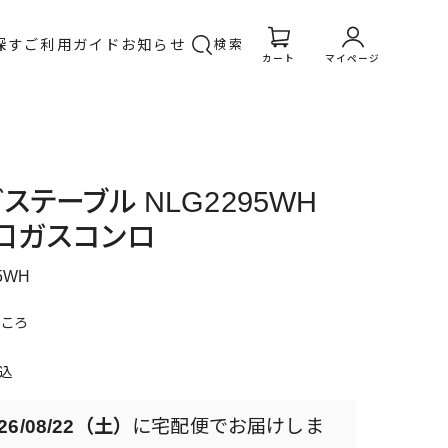
探す
ご利用ガイド
お知らせ
検索
カート
マイページ
ステーブル NLG2295WH
2口ガスコンロ
5WH
ころ
込
26/08/22（土）
に
宅配便
でお届けしま