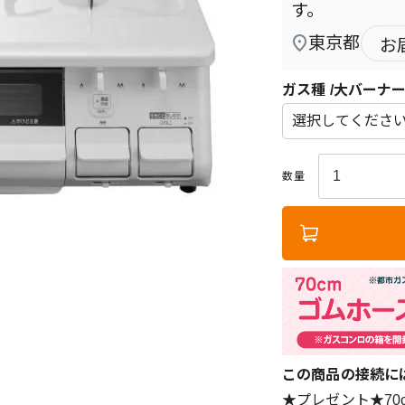
す。
東京都
お
ガス種
大バーナ
この商品の接続に
★プレゼント★7