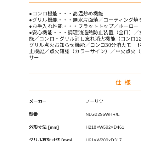
●コンロ機能・・・高温炒め機能
●グリル機能・・・無水片面焼／コーティング焼
●お手入れ性能・・・フラットトップ／ホーロー
●安心機能・・・調理油過熱防止装置（全口）／
能／コンロ・グリル消し忘れ消火機能（コンロ12
グリル点火お知らせ機能／コンロ30分消火モー
止機能／点火確認（カラーサイン）／中火点火（
サー
仕様
メーカー
ノーリツ
型番
NLG2295WHR/L
外形寸法 [mm]
H218×W592×D461
グリル有効寸法 [mm]
H61×W209×D317