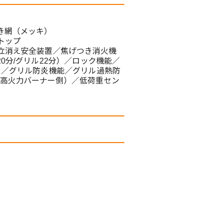
き網（メッキ）
トップ
立消え安全装置／焦げつき消火機
0分/グリル22分）／ロック機能／
ド／グリル防炎機能／グリル過熱防
高火力バーナー側）／低荷重セン