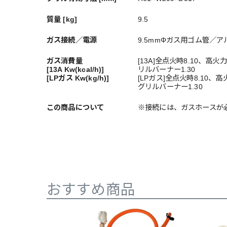
質量 [kg]
9.5
ガス接続／電源
9.5mmΦガス用ゴム管／アル
ガス消費量
[13A]全点火時8.10、高火
[13A Kw(kcal/h)]
リルバーナー1.30
[LPガス Kw(kg/h)]
[LPガス]全点火時8.10、
グリルバーナー1.30
この商品について
※接続には、ガスホースが
おすすめ商品